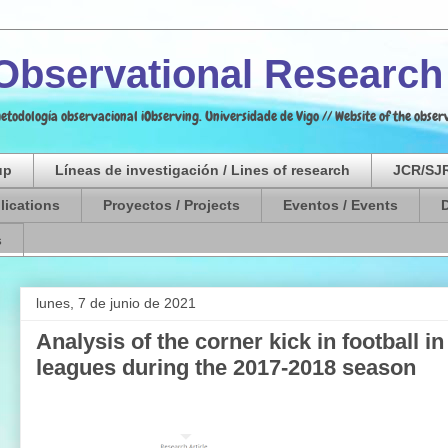
 Observational Researc
etodología observacional iObserving. Universidade de Vigo // Website of the obs
up
Líneas de investigación / Lines of research
JCR/SJR
lications
Proyectos / Projects
Eventos / Events
s
lunes, 7 de junio de 2021
Analysis of the corner kick in football 
leagues during the 2017-2018 season