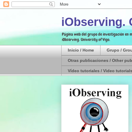
iObserving.
Página web del grupo de investigación en m
iObserving. University of Vigo.
Inicio / Home
Grupo / Gro
Otras publicaciones / Other pub
Vídeo tutoriales / Video tutorial