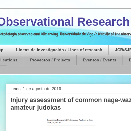
 Observational Researc
etodología observacional iObserving. Universidade de Vigo // Website of the obs
up
Líneas de investigación / Lines of research
JCR/SJR
lications
Proyectos / Projects
Eventos / Events
s
lunes, 1 de agosto de 2016
Injury assessment of common nage-waza
amateur judokas