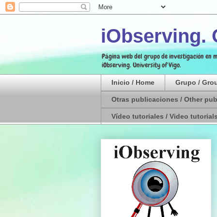
iObserving.
Página web del grupo de investigación en m
iObserving. University of Vigo.
Inicio / Home
Grupo / Gro
Otras publicaciones / Other pub
Vídeo tutoriales / Video tutorial