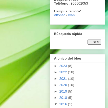
Teléfono:
986802053
Campus remoto:
Alfonso
/
Iván
Búsqueda rápida
Archivo del blog
►
2023
(8)
►
2022
(10)
►
2021
(10)
►
2020
(10)
►
2019
(5)
►
2018
(5)
▼
2016
(1)