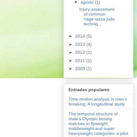
▼
agosto
(1)
Injury assessment
of common
nage-waza judo
techniq...
►
2014
(5)
►
2013
(4)
►
2012
(1)
►
2011
(1)
►
2009
(1)
Entradas populares
Time-motion analysis in men’s
breaking: A longitudinal study
The temporal structure of
male’s Olympic boxing
matches in flyweight,
middleweight and super
heavyweight categories: a pilot