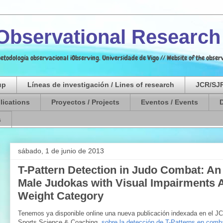
 Observational Researc
etodología observacional iObserving. Universidade de Vigo // Website of the obs
up
Líneas de investigación / Lines of research
JCR/SJR
lications
Proyectos / Projects
Eventos / Events
s
sábado, 1 de junio de 2013
T-Pattern Detection in Judo Combat: An
Male Judokas with Visual Impairments A
Weight Category
Tenemos ya disponible online una nueva publicación indexada en el JCR,
Sports Science & Coaching,
sobre la detección de T-Patterns en comba