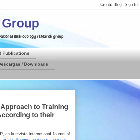
h Group
ervational methodology research group
 Publications
Descargas / Downloads
 Approach to Training
ccording to their
 en la revista International Journal of
tes de alto nivel en judo para ciegos
.