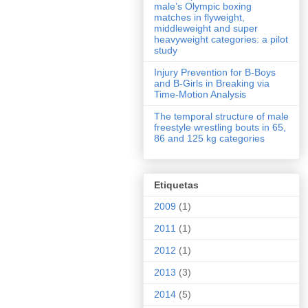
male’s Olympic boxing
matches in flyweight,
middleweight and super
heavyweight categories: a pilot
study
Injury Prevention for B-Boys
and B-Girls in Breaking via
Time-Motion Analysis
The temporal structure of male
freestyle wrestling bouts in 65,
86 and 125 kg categories
Etiquetas
2009
(1)
2011
(1)
2012
(1)
2013
(3)
2014
(5)