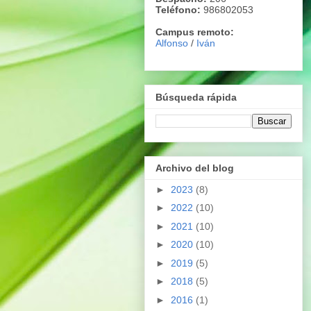
Teléfono:
986802053
Campus remoto:
Alfonso
/
Iván
Búsqueda rápida
Archivo del blog
►
2023
(8)
►
2022
(10)
►
2021
(10)
►
2020
(10)
►
2019
(5)
►
2018
(5)
►
2016
(1)