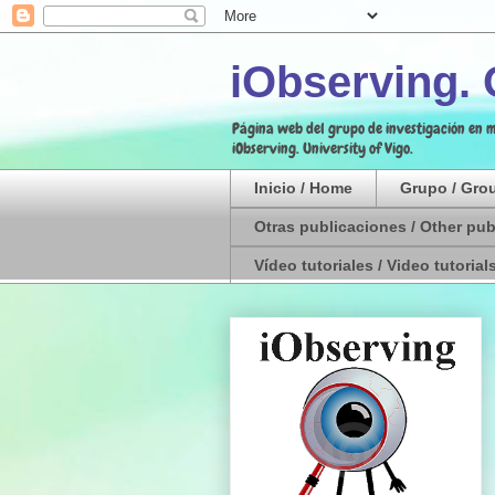
iObserving.
Página web del grupo de investigación en m
iObserving. University of Vigo.
Inicio / Home
Grupo / Gro
Otras publicaciones / Other pub
Vídeo tutoriales / Video tutorial